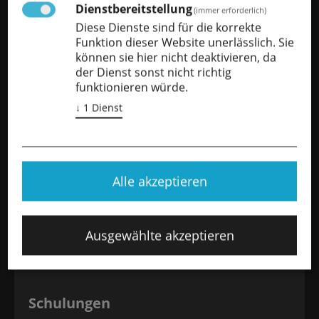
Dienstbereitstellung
(immer erforderlich)
Diese Dienste sind für die korrekte
Funktion dieser Website unerlässlich. Sie
können sie hier nicht deaktivieren, da
der Dienst sonst nicht richtig
S7 TrackPro X
S Core
funktionieren würde.
Antennen
Kabel
↓
1
Dienst
Alle akzeptieren
Ausgewählte akzeptieren
Antennen
Kabel
Schulungen