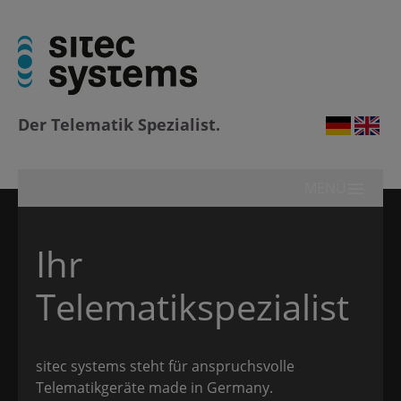
Me
MENÜ
ü schließen
sitec systems
Der Telematik Spezialist.
Me
MENÜ
Ihr
Telematikspezialist
sitec systems steht für anspruchsvolle
Telematikgeräte made in Germany.