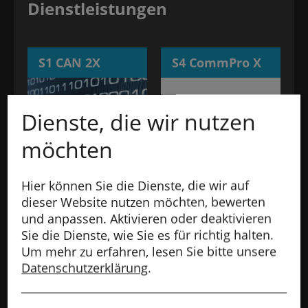
Dienstleistungen
S1 CAN 2X
S4 CommPro X
Dienste, die wir nutzen
möchten
Hier können Sie die Dienste, die wir auf
dieser Website nutzen möchten, bewerten
S1 CAN 2X
S4 CommPro X
und anpassen. Aktivieren oder deaktivieren
S7 TrackPro X
S Core
Sie die Dienste, wie Sie es für richtig halten.
Um mehr zu erfahren, lesen Sie bitte unsere
Datenschutzerklärung
.